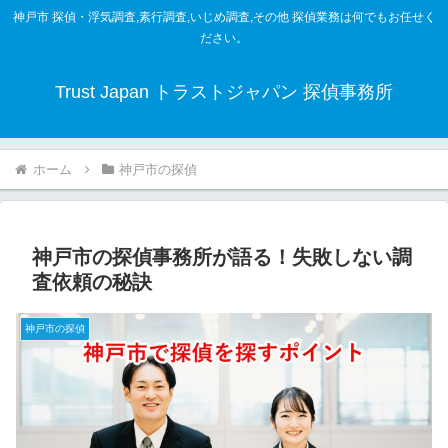
神戸市 探偵・浮気調査,素行調査,いじめ調査,その他 探偵業務は何でもお任せく
ださい。
Trust Japan トラストジャパン 探偵事務所
ホーム
神戸市の探偵
神戸市の探偵事務所が語る！失敗しない調
査依頼の秘訣
神戸市の探偵