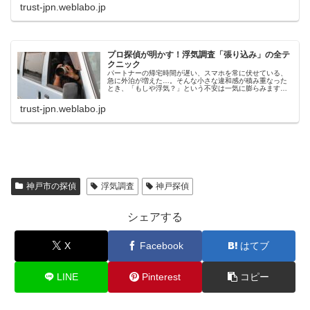
すく解説します。
trust-jpn.weblabo.jp
プロ探偵が明かす！浮気調査「張り込み」の全テ
クニック
パートナーの帰宅時間が遅い、スマホを常に伏せている、
急に外泊が増えた…。そんな小さな違和感が積み重なった
とき、「もしや浮気？」という不安は一気に膨らみます。
しかし真実を確かめるには感情論ではなく、動かぬ証拠が
必要です。本記事では、探偵歴10年以上のプロが実際に用
trust-jpn.weblabo.jp
いる張り込みテクニックを中心に、浮気調査の全体像と注
意点を徹底解説。
神戸市の探偵
浮気調査
神戸探偵
シェアする
X
Facebook
はてブ
LINE
Pinterest
コピー