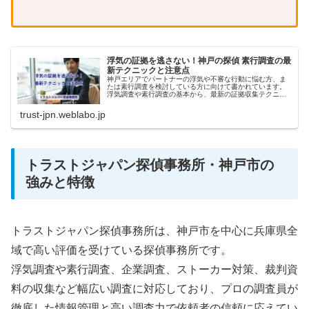
浮気の証拠を逃さない！神戸の探偵 素行調査の最
新テクニックと注意点
神戸エリアでパートナーの浮気や不審な行動に悩む方、ま
たは素行調査を検討している方に向けて書かれています。
浮気調査や素行調査の基本から、最新の証拠収集テクニッ
ク、費用相場、依頼時の注意点まで、神戸ならではの地域
性や法律面も踏まえて詳しく解説します。
trust-jpn.weblabo.jp
トラストジャパン探偵事務所・神戸市の
強みと特徴
トラストジャパン探偵事務所は、神戸市を中心に兵庫県全
域で高い評価を受けている探偵事務所です。
浮気調査や素行調査、企業調査、ストーカー対策、裁判資
料の収集など幅広い調査に対応しており、プロの調査員が
徹底した情報管理と高い調査力で依頼者の信頼に応えてい