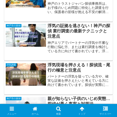
神戸のトラストジャパン探偵事務所は、
お子様のいじめ問題に特化した調査を行
い、保護者の皆様が抱える不安の解消、
そして何よりもお子様の笑顔を取り戻す
お手伝いをしています。
浮気の証拠を逃さない！神戸の探
神戸市の探偵
偵 素行調査の最新テクニックと
注意点
神戸エリアでパートナーの浮気や不審な
行動に悩む方、または素行調査を検討し
ている方に向けて書かれています。浮気
調査や素行調査の基本から、最新の証拠
収集テクニック、費用相場、依頼時の注
意点まで、神戸ならではの地域性や法律
浮気現場を押さえる！探偵流・尾
浮気調査
面も踏まえて詳しく解説します。
行の極意と注意点
パートナーの浮気を疑っている方や、確
実な証拠を押さえたいと考えている方に
向けて書かれています。探偵が実際に行
う浮気調査の尾行テクニックや、成功さ
せるためのコツ、注意点、依頼時のポイ
ントまで、初心者にも分かりやすく解説
親が知らない子供のいじめ実態…
神戸市の探偵
します。
探偵が暴く真実と対策法
近年、子供のいじめはますます巧妙化・
陰湿化しており、親や教師の目が届かな
メニュー
ホーム
検索
トップ
サイドバー