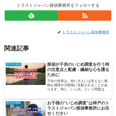
トラストジャパン探偵事務所をフォローする
トラストジャパン探偵事務所
関連記事
探偵が子供のいじめ調査を行う時
神戸市の探偵
の注意点と配慮：繊細な心を護る
ために
子供の世界は、時に大人には見えない複
雑な感情や力関係に支配されることがあ
ります。特に「いじめ」という問題は、
子供たちの未来を大きく左右し、その心
に深い傷を残す可能性があります。探偵
がいじめ調査を行う際には、一般的な浮
お子様の“いじめ調査”は神戸のト
神戸市の探偵
気調査や企業調査とは全く異なる、非常
ラストジャパン探偵事務所にお任
に繊細な配慮と専門知識が求められま
せください
す。