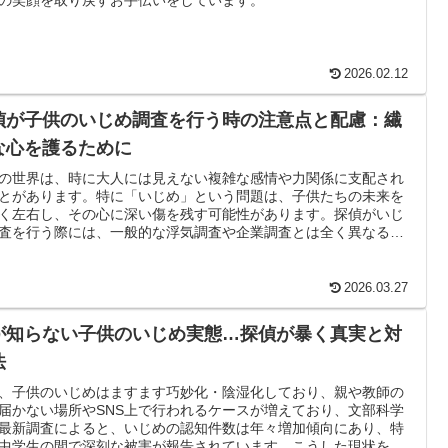
2026.02.12
偵が子供のいじめ調査を行う時の注意点と配慮：繊
な心を護るために
の世界は、時に大人には見えない複雑な感情や力関係に支配され
とがあります。特に「いじめ」という問題は、子供たちの未来を
く左右し、その心に深い傷を残す可能性があります。探偵がいじ
査を行う際には、一般的な浮気調査や企業調査とは全く異なる、
に繊細な配慮と専門知識が求められます。
2026.03.27
が知らない子供のいじめ実態…探偵が暴く真実と対
法
、子供のいじめはますます巧妙化・陰湿化しており、親や教師の
届かない場所やSNS上で行われるケースが増えており、文部科学
最新調査によると、いじめの認知件数は年々増加傾向にあり、特
中学生の間で深刻な被害が報告されています。こうした現状を正