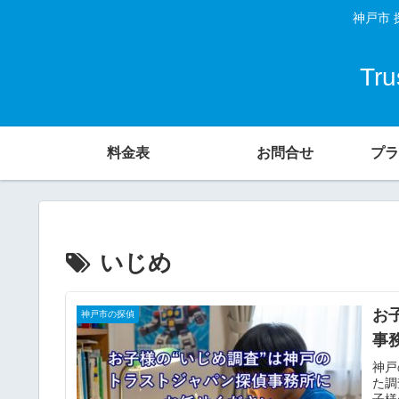
神戸市 
Tr
料金表
お問合せ
プラ
いじめ
お
神戸市の探偵
事
神戸
た調
子様