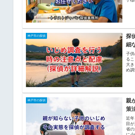
探
神戸市の探偵
細
子供
るこ
大き
め調
非常
親
神戸市の探偵
策
近年
目が
省の
に小