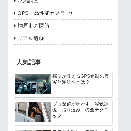
浮気調査
GPS・高性能カメラ 他
神戸市の探偵
リアル追跡
人気記事
探偵が教えるGPS追跡の真
実と違法性とは？
プロ探偵が明かす！浮気調
査「張り込み」の全テクニ
ック