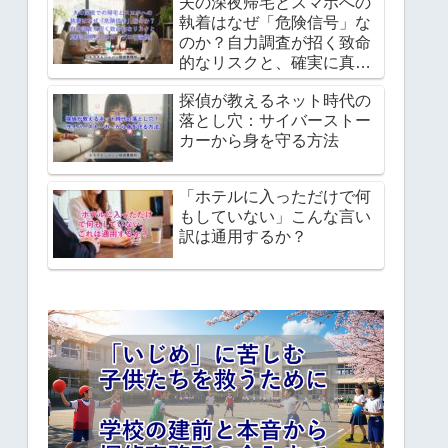
夫の深夜帰宅とスマホへの
執着はなぜ「危険信号」な
のか？自力調査が招く致命
的なリスクと、確実に真実
を掴むための「プロの論
探偵が教えるネット時代の
理」
落とし穴：サイバーストー
カーから身を守る方法
「ホテルに入っただけで何
もしていない」こんな言い
訳は通用するか？