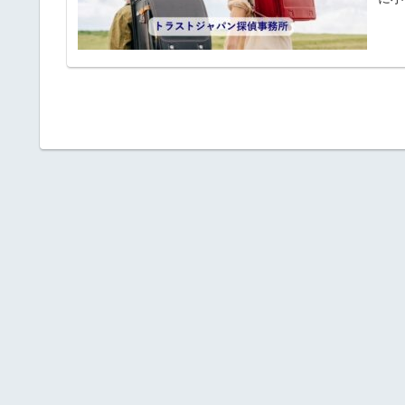
しく
るた